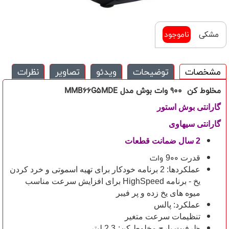
مشکی
ناموجود
مشخصات
توضیحات
ویدئو
تصاویر
نظرات
مخلوط کن 900 وات بوش مدل
MMB66G5MDE
گارانتی
بوش استور
گارانتی سیهاوی
2 سال ضمانت قطعات
00 وات
قدرت 9
عملکردها: 2 برنامه خودکار برای تهیه اسموتی و خرد کردن
یخ - برنامه HighSpeed برای افزایش سرعت مناسب
میوه های یخ زده و پر فیبر
عملکرد: پالس
تنظیمات سرعت متغیر
ظرفیت پارچ مخلوط کن:
2.3 لیتر