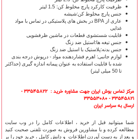
ظرفیت کارکرد پارچ مخلوط کن:
1.5 لیتر
جنس پارچ مخلوط کن:شیشه
عاری از BPA در بخش های پلاستیکی در تماس با مواد
غذایی
قابلیت شستشوی قطعات در ماشین ظرفشویی
جنس تیغه ها:استیل ضد زنگ
جنس بدنه:پلاستیک با استیل ضد زنگ
لوازم جانبی:
اهرم فشاردهنده مواد - درپوش درجه بندی
شده با قابلیت استفاده به عنوان پیمانه اندازه گیری (حداکثر
تا 50 میلی ليتر)
مرکز تماس بوش ایران جهت مشاوره خرید : 33545822 -
33545821 - 33553080
ارسال به سراسر ایران
شما میتوانید قبل از خرید ، اطلاعات کامل را در وب سایت
مطالعه کرده و با مشاورین فروش به صورت تلفنی صحبت کنید
و بعد از به دست آوردن اطلاعات و دانش کامل ، خرید خود را بر