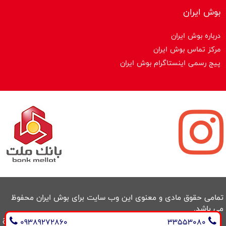
بوش ایران
درباره بوش ایران
مرکز تماس بوش ایران
پیج رسمی اینستاگرام بوش ایران
تمامی حقوق مادی و معنوی این وب سایت برای بوش ایران محفوظ
می باشد.
طراحی سایت و سئو : ایران طراح
09389272860
33553080