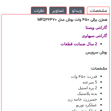
مشخصات
ویدئو
تصاویر
نظرات
همزن برقی 450 وات بوش مدل
MFQ36470
گارانتی ویستا
گارانتی سیهاوی
2 سال ضمانت قطعات
بوش سرویس
مشخصات:
450
قدرت:
وات
5 سرعته
2 پره استیل
بدنه پلاستیک
خمیرزن، خامه زن
عملکرد توربو
عملکرد ضربه‌ای