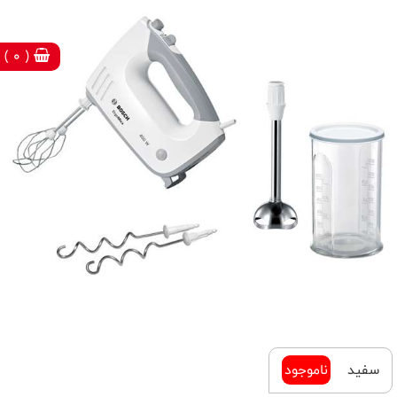
( 0 )
سفید
ناموجود