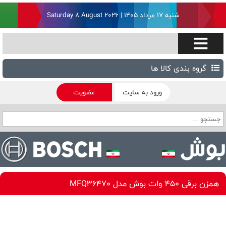
شنبه ۱۷ مرداد ۱۴۰۵ | Saturday 8 August 2026
گروه بندی کالا ها
ورود به سایت
عضویت
همزن برقی 450 وات بوش مدل MFQ36470