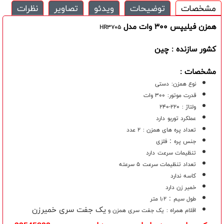
مشخصات
توضیحات
ویدئو
تصاویر
نظرات
همزن فیلیپس 300 وات مدل
HR3705
کشور سازنده : چین
مشخصات :
نوع همزن:
دستی
قدرت موتور:
300 وات
ولتاژ :
220-240
عملکرد توربو
دارد
تعداد پره های همزن :
۲ عدد
 : 
جنس پره
فلزی
تنظیمات سرعت
دارد
تعداد تنظیمات سرعت
۵ سرعته
کاسه
ندارد
خمیر زن دارد
 : 
طول سیم
۱٫۲ متر
یک جفت سری خمیرزن
اقلام همراه :
یک جفت سری همزن و