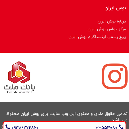
بوش ایران
درباره بوش ایران
مرکز تماس بوش ایران
پیج رسمی اینستاگرام بوش ایران
تمامی حقوق مادی و معنوی این وب سایت برای بوش ایران محفوظ
می باشد.
طراحی سایت و سئو : ایران طراح
09389272860
33553080