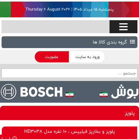
پنجشنبه ۱۵ مرداد ۱۴۰۵ | Thursday 6 August 2026
گروه بندی کالا ها
ورود به سایت
عضویت
پلوپز
پلوپز و بخارپز فیلیپس ، 10 نفره مدل HD3038