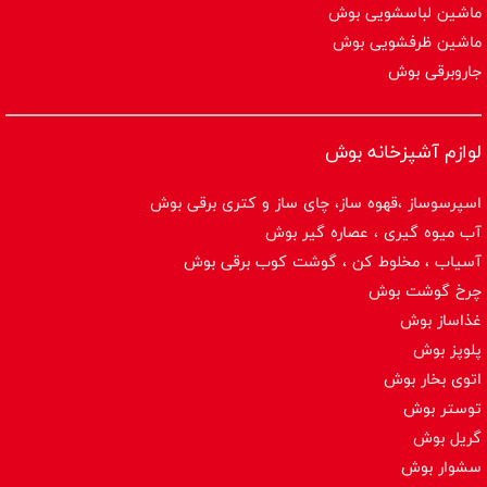
ماشین لباسشویی بوش
ماشین ظرفشویی بوش
جاروبرقی بوش
لوازم آشپزخانه بوش
اسپرسوساز ،قهوه ساز، چای ساز و کتری برقی بوش
آب میوه گیری ، عصاره گیر بوش
آسیاب ، مخلوط کن ، گوشت کوب برقی بوش
چرخ گوشت بوش
غذاساز بوش
پلوپز بوش
اتوی بخار بوش
توستر بوش
گریل بوش
سشوار بوش