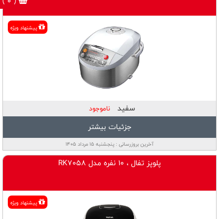
( 0 )
پیشنهاد ویژه
سفید
ناموجود
جزئیات بیشتر
آخرین بروزرسانی : پنجشنبه ۱۵ مرداد ۱۴۰۵
پلوپز تفال ، 10 نفره مدل RK7058
پیشنهاد ویژه