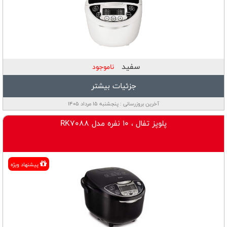
سفید
ناموجود
جزئیات بیشتر
آخرین بروزرسانی : پنجشنبه ۱۵ مرداد ۱۴۰۵
پلوپز تفال ، 10 نفره مدل RK7088
پیشنهاد ویژه