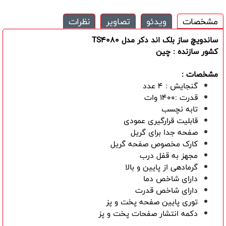
مشخصات
ویدئو
تصاویر
نظرات
ساندویچ ساز بلک اند دکر مدل TS4080
کشور سازنده : چین
مشخصات :
گنجایش : 4 عدد
قدرت :1400 وات
تابه نچسب
قابلیت قرارگیری عمودی
صفحه جدا برای گریل
کارک مخصوص صفحه گریل
مجهز به قفل درب
گرمادهی از پایین و بالا
دارای شاخص دما
دارای شاخص قدرت
توری پایین صفحه پخت و پز
دکمه انتشار صفحات پخت و پز