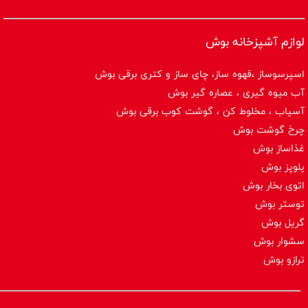
لوازم آشپزخانه بوش
اسپرسوساز ،قهوه ساز، چای ساز و کتری برقی بوش
آب میوه گیری ، عصاره گیر بوش
آسیاب ، مخلوط کن ، گوشت کوب برقی بوش
چرخ گوشت بوش
غذاساز بوش
پلوپز بوش
اتوی بخار بوش
توستر بوش
گریل بوش
سشوار بوش
ترازو بوش