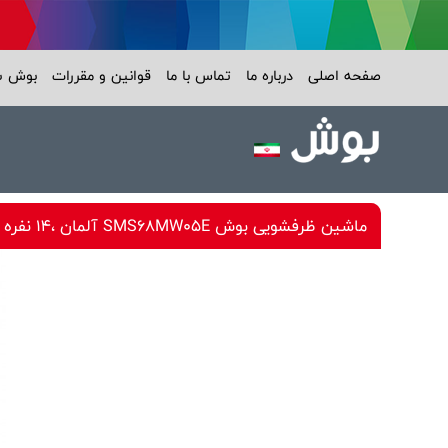
صفحه اصلی
درباره ما
تماس با ما
قوانین و مقررات
بوش 
ماشین ظرفشویی بوش SMS68MW05E آلمان ،14 نفره ، سری 6 ، سه سبد ، +++A ، زئولیت