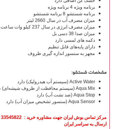
خشک کن اضافی
دارد
برنامه ویژه
4 برنامه ویژه
برنامه شستشو
8 برنامه شستشو
میزان مصرف آب در سال
2660 لیتر
میزان مصرف انرژی در سال
237 کیلو وات ساعت
میزان صدا
38 دسی بل
دکمه های لمسی
دارد
دارای پایه‌های قابل تنظیم
مجهز به سنسور اندازه گیری ظروف
مشخصات شستشو:
Active Water (سیستم آب هیدرولیک)
دارد
Aqua Mix (سیستم محافظت از ظروف شیشه‌ای)
د
Aqua Stop (ضد نشت آب)
دارد
Aqua Sensor (سنسور تشخیص میزان آب)
دارد
مرکز تماس بوش ایران جهت مشاوره خرید : 33545822 - 33545821 - 33553080
ارسال به سراسر ایران