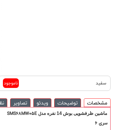
سفید
ناموجود
مشخصات
توضیحات
ویدئو
تصاویر
نظ
مدل SMS68MW05E
ماشین ظرفشویی بوش 14 نفره
سری 6