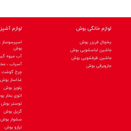
لوازم خانگی بوش
لوازم آشپز
یخچال فریزر بوش
اسپرسوساز ،ق
بوش
ماشین لباسشویی بوش
آب میوه گیر
ماشین ظرفشویی بوش
آسیاب ، مخ
جاروبرقی بوش
چرخ گوشت 
غذاساز بوش
پلوپز بوش
اتوی بخار ب
توستر بوش
گریل بوش
سشوار بوش
ترازو بوش