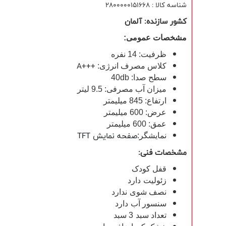
شناسه کالا : 2800000151668
کشور سازنده: آلمان
مشخصات عمومی:
ظرفیت: 14 نفره
A+++
کلاس مصرف انرژی:
سطح صدا:
40db
میزان آب مصرفی:
9.5
لیتر
ارتفاع: 845 میلیمتر
عرض: 600 میلیمتر
عمق: 600 میلیمتر
صفحه نمایش TFT
نمایشگر:
مشخصات فنی:
قفل کودک
زئولیت
دارد
نصف شوی
ندارد
سنسور آب
دارد
تعداد سبد
3 سبد