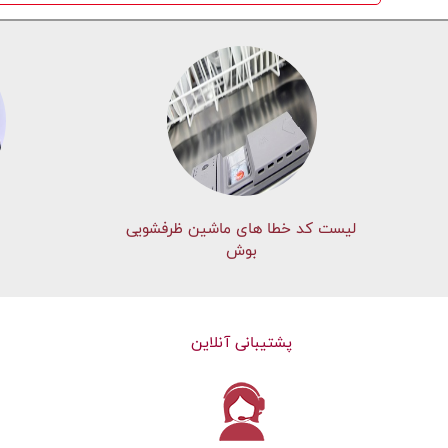
لیست کد خطا های ماشين ظرفشویی
بوش
پشتیبانی آنلاین