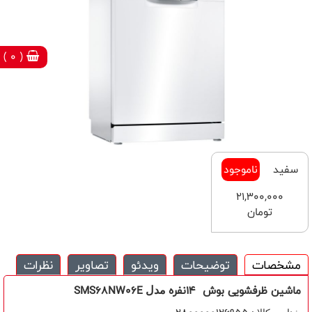
( 0 )
سفید
ناموجود
21,300,000
تومان
مشخصات
توضیحات
ویدئو
تصاویر
نظرات
ماشین ظرفشویی بوش
14
نفره
SMS68NW06E
مدل