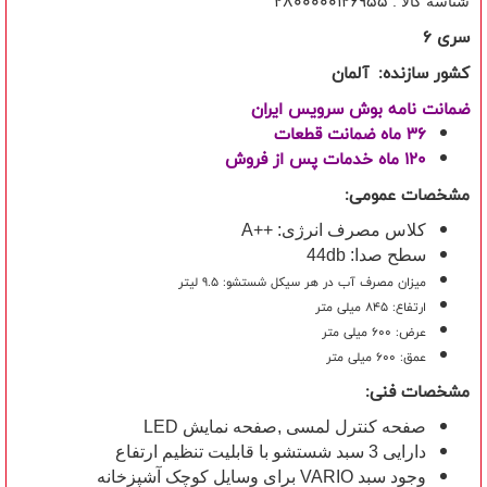
2800000126955
شناسه کالا :
سری 6
کشور سازنده:
آلمان
ضمانت نامه بوش سرویس ایران
36 ماه ضمانت قطعات
120 ماه خدمات پس از فروش
مشخصات عمومی:
کلاس مصرف انرژی:
A++
سطح صدا:
44db
میزان مصرف آب در هر سیکل شستشو: 9.5 لیتر
ارتفاع: 845 میلی متر
عرض: 600 میلی متر
عمق: 600 میلی متر
مشخصات فنی:
صفحه کنترل لمسی ,صفحه نمایش LED
دارایی 3 سبد شستشو با قابلیت تنظیم ارتفاع
وجود سبد VARIO برای وسایل کوچک آشپزخانه