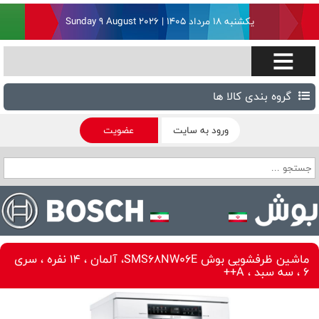
یکشنبه ۱۸ مرداد ۱۴۰۵ | Sunday 9 August 2026
گروه بندی کالا ها
ورود به سایت
عضویت
ماشین ظرفشویی بوش SMS68NW06E، آلمان ، 14 نفره ، سری
6 ، سه سبد ، A++