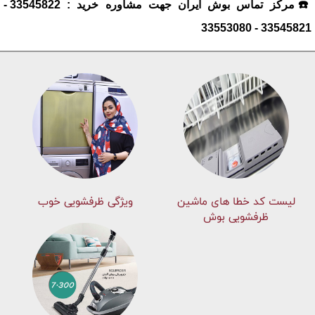
☎️مرکز تماس بوش ایران جهت مشاوره خرید : 33545822 -
33545821 - 33553080
لیست کد خطا های ماشين
ویژگی ظرفشویی خوب
ظرفشویی بوش