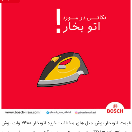
قیمت اتوبخار بوش مدل های مختلف - خرید اتوبخار 2400 وات بوش