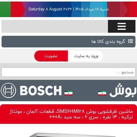
شنبه ۱۷ مرداد ۱۴۰۵ | Saturday 8 August 2026
گروه بندی کالا ها
ورود به سایت
عضویت
ماشین ظرفشویی بوش SMS6HMI28، قطعات آلمان ، مونتاژ
ترکیه ، 14 نفره ، سری 6 ، سه سبد ،A+++