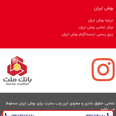
بوش ایران
درباره بوش ایران
مرکز تماس بوش ایران
پیج رسمی اینستاگرام بوش ایران
تمامی حقوق مادی و معنوی این وب سایت برای بوش ایران محفوظ
می باشد.
طراحی سایت و سئو : ایران طراح
09389272860
33553080