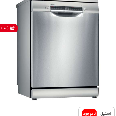
( 0 )
استيل
ناموجود