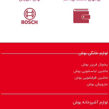
لوازم خانگی بوش
یخچال فریزر بوش
ماشین لباسشویی بوش
ماشین ظرفشویی بوش
جاروبرقی بوش
لوازم آشپزخانه بوش