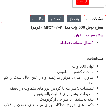
ناموجود
مشخصات
ویدئو
تصاویر
نظرات
همزن
MFQ40304
بوش
500 وات
مدل
(قرمز)
بوش سرویس ایران
2 سال ضمانت قطعات
مشخصات:
توان 500 وات
ساخت کشور : اسلوونی
فناوری مدرن موتور:قدرتمند و در عین حال سبک و کم
صدا
تنظیمات 5 سرعته با گردش دور های متفاوت در دقیقه
تنظیمات بیشتر برای قابلیت پالس/توربو
بدنه پلاستیکی با طراحی ارگونومیک
دکمه های خروج جداگانه برای میله های همزن و قلاب