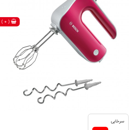
( 0 )
سرخابی