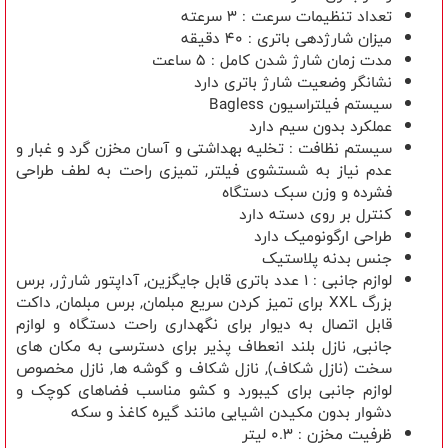
تعداد تنظیمات سرعت : 3 سرعته
میزان شارژدهی باتری : 40 دقیقه
مدت زمان شارژ شدن کامل : 5 ساعت
نشانگر وضعیت شارژ باتری دارد
سیستم فیلتراسیون Bagless
عملکرد بدون سیم دارد
سیستم نظافت : تخلیه بهداشتی و آسان مخزن گرد و غبار و
عدم نیاز به شستشوی فیلتر, تمیزی راحت به لطف طراحی
فشرده و وزن سبک دستگاه
کنترل بر روی دسته دارد
طراحی ارگونومیک دارد
جنس بدنه پلاستیک
لوازم جانبی : ۱ عدد باتری قابل جایگزین, آداپتور شارژر, برس
بزرگ XXL برای تمیز کردن سریع مبلمان, برس مبلمان, داکت
قابل اتصال به دیوار برای نگهداری راحت دستگاه و لوازم
جانبی, نازل بلند انعطاف پذیر برای دسترسی به مکان های
سخت (نازل شکاف), نازل شکاف و گوشه ها, نازل مخصوص
لوازم جانبی برای کیبورد و کشو مناسب فضاهای کوچک و
دشوار بدون مکیدن اشیایی مانند گیره کاغذ و سکه
ظرفیت مخزن : 0.3 لیتر