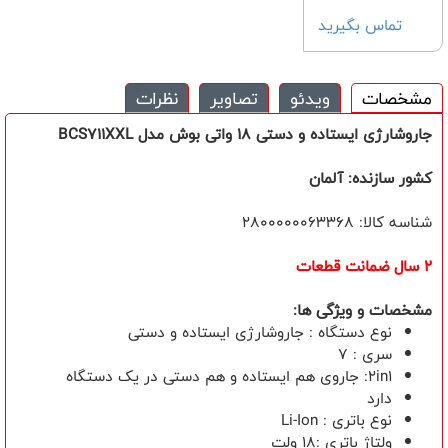
تماس بگیرید
مشخصات
ویدئو
تصاویر
نظرات
جاروشارژی ايستاده و دستی 18 واتی بوش مدل BCS711XXL
کشور سازنده: آلمان
شناسه کالا: 2800000063368
2 سال ضمانت قطعات
مشخصات و ویژگی ها:
نوع دستگاه : جاروشارژی ایستاده و دستی
سری : 7
2in1: جاروی هم ایستاده و هم دستی در یک دستگاه
دارد
نوع باتری : Li-Ion
ولتاژ باتری :18 ولت