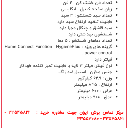
تعداد فن خشک کن : 2 فن
زبان صفحه کنترل : انگلیسی
تعداد سبد شستشو : 3 سبد
قابلیت تنظیم ارتفاع سبد دارد
سبد قاشق و چنگال مجزا دارد
شستشوی بهداشتی دارد
تعداد دماهای شستشو : 5 دما
گزینه های ویژه : Home Connect Function . HygienePlus
. power control
فیلتر دارد
نوع فیلتر: فیلتر 3 لایه با قابلیت تمیز کننده خودکار
جنس مخزن : استیل ضد زنگ
وزن : 62.9 کیلوگرم
ارتفاع : 845 میلیمتر
عرض : 600 میلیمتر
عمق : 600 میلیمتر
مرکز تماس بوش ایران جهت مشاوره خرید : 33545822 -
33545821 - 33553080