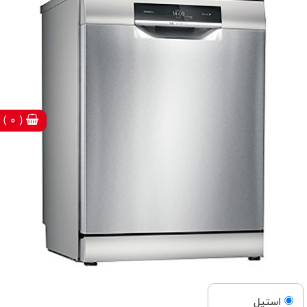
( 0 )
استيل