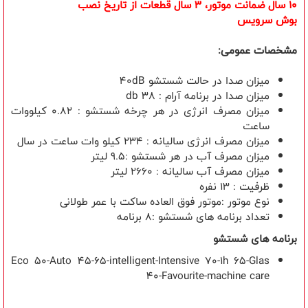
10 سال ضمانت موتور، 3 سال قطعات از تاريخ نصب
بوش سرویس
مشخصات عمومی:
میزان صدا در حالت شستشو 40dB
میزان صدا در برنامه آرام : 38 db
میزان مصرف انرژی در هر چرخه شستشو : 0.82 کیلووات
ساعت
میزان مصرف انرژی سالیانه : 234 کیلو وات ساعت در سال
ميزان مصرف آب در هر شستشو :9.5 لیتر
میزان مصرف آب سالیانه : 2660 لیتر
ظرفیت : 13 نفره
نوع موتور :موتور فوق العاده ساکت با عمر طولانی
تعداد برنامه های شستشو :8 برنامه
برنامه های شستشو
Eco 50-Auto 45-65-intelligent-Intensive 70-1h 65-Glas
40-Favourite-machine care