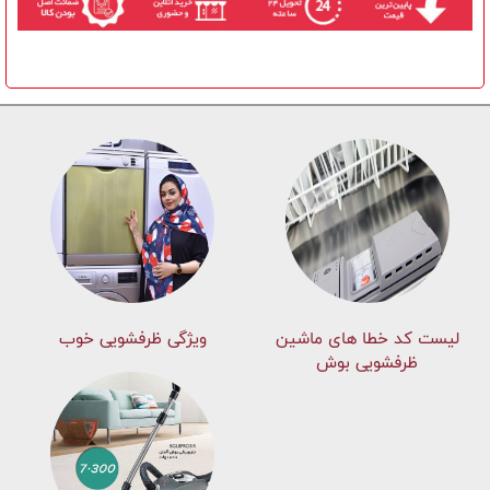
لیست کد خطا های ماشين
ویژگی ظرفشویی خوب
ظرفشویی بوش