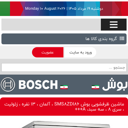
دوشنبه ۱۹ مرداد ۱۴۰۵ | Monday 10 August 2026
گروه بندی کالا ها
ورود به سایت
عضویت
ماشین ظرفشویی بوش SMS8ZDI86 ، آلمان ، 13 نفره ، زئولیت
، سری 8 ، سه سبد، A+++