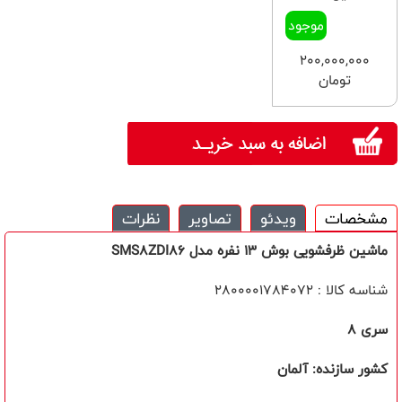
موجود
200,000,000
تومان
مشخصات
ویدئو
تصاویر
نظرات
ماشین ظرفشویی بوش 13 نفره مدل SMS8ZDI86
شناسه کالا : 2800001784072
سری 8
کشور سازنده: آلمان