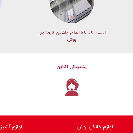
لیست کد خطا های ماشين ظرفشویی
بوش
پشتیبانی آنلاین
لوازم خانگی بوش
لوازم آشپز