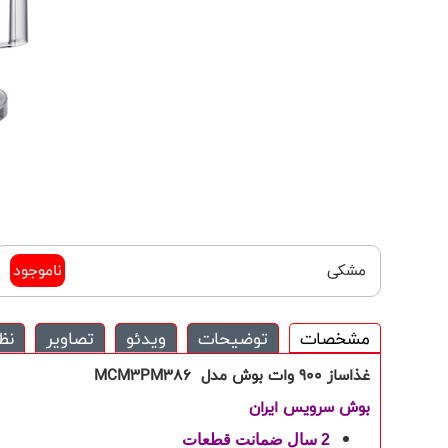
مشكی
ناموجود
مشخصات
توضیحات
ویدئو
تصاویر
نظ
غذاساز 900 وات بوش مدل
MCM3PM386
بوش سرویس ایران
2 سال ضمانت قطعات