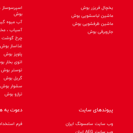
یخچال فریزر بوش
اسپرسوساز ،ق
بوش
ماشین لباسشویی بوش
آب میوه گیر
ماشین ظرفشویی بوش
آسیاب ، مخ
جاروبرقی بوش
چرخ گوشت 
غذاساز بوش
پلوپز بوش
اتوی بخار ب
توستر بوش
گریل بوش
سشوار بوش
ترازو بوش
پیوندهای سایت
دعوت به ه
وب سایت سامسونگ ایران
فرم استخدام
وب سایت AEG ایران