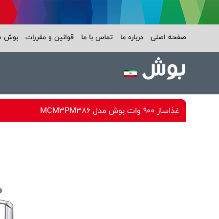
صفحه اصلی
درباره ما
تماس با ما
قوانین و مقررات
بوش 
غذاساز 900 وات بوش مدل MCM3PM386