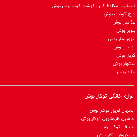
آسیاب ، مخلوط کن ، گوشت کوب برقی بوش
چرخ گوشت بوش
غذاساز بوش
پلوپز بوش
اتوی بخار بوش
توستر بوش
گریل بوش
سشوار بوش
ترازو بوش
لوازم خانگی توکار بوش
یخچال فریزر توکار بوش
ماشین ظرفشویی توکار بوش
فربرقی توکار بوش
مایکروفر توکار بوش