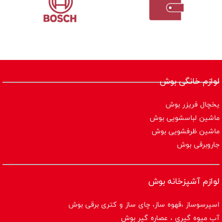
لوازم خانگی بوش
یخچال فریزر بوش
ماشین لباسشویی بوش
ماشین ظرفشویی بوش
جاروبرقی بوش
لوازم آشپزخانه بوش
اسپرسوساز ،قهوه ساز، چای ساز و کتری برقی بوش
آب میوه گیری ، عصاره گیر بوش