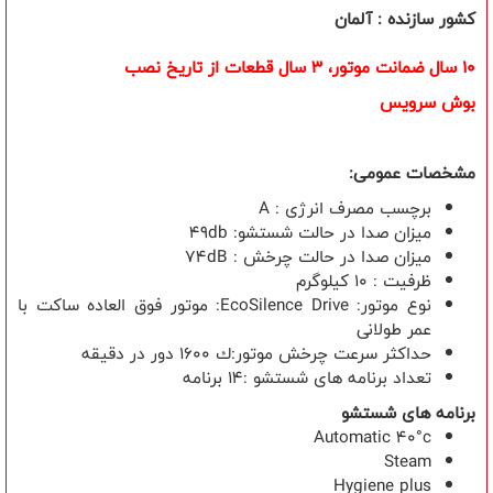
کشور سازنده : آلمان
10 سال ضمانت موتور، 3 سال قطعات از تاريخ نصب
بوش سرویس
مشخصات عمومی:
برچسب مصرف انرژی : A
میزان صدا در حالت شستشو: 49db
میزان صدا در حالت چرخش : 74dB
ظرفیت : 10 کیلوگرم
نوع موتور: EcoSilence Drive: موتور فوق العاده ساکت با
عمر طولانی
حداکثر سرعت چرخش موتور:ك 1600 دور در دقیقه
تعداد برنامه های شستشو :14 برنامه
برنامه های شستشو
Automatic 40°c
Steam
Hygiene plus