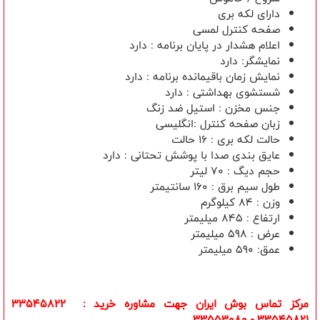
دارای لکه بری
صفحه کنترل لمسی
اعلام هشدار در پایان برنامه : دارد
نمایشگر: دارد
نمايش زمان باقیمانده برنامه : دارد
شستشوی بهداشتی : دارد
جنس مخزن : استیل ضد زنگ
زبان صفحه کنترل :انگلیسی
حالت لکه بری : 16 حالت
عایق بندی صدا با پوشش تحتانی : دارد
حجم دیگ : 70 لیتر
طول سیم برق : 160 سانتیمتر
وزن : 84 کیلوگرم
ارتفاع : 845 میلیمتر
عرض : 598 میلیمتر
عمق: 590 میلیمتر
مرکز تماس بوش ایران جهت مشاوره خرید : 33545822
33545821 - 33553080