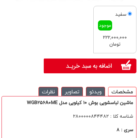
سفيد
موجود
222,000,000
تومان
مشخصات
ویدئو
تصاویر
نظرات
ماشین لباسشویی بوش 10 کیلویی مدل WGB256A0ME
شناسه کلا : 2800000844482
سری : 8