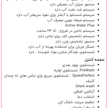
سنسور میزان آب مصرفی دارد
سیستم ضد نشت آب دارد
سیستم شستشو با آبشار برای نفوذ سریعتر آب دارد
سیستم صرفه جویی مصرف آب
Active Water Plus
سيستم تاخیر در شروع : 1تا 24 ساعت
سیستم تشخیص کف روی لباس دارد
سنسور تشخیص وزن دارد
حسگر جریان برای استفاده بهینه از آب دارد
شستشوی خودکار مخزن مواد شوینده : دارد
صفحه کنترل
شستشوی چهار بعدی
PreWash: شستشوی اولیه
SpeedPerfect : شستشوی سریع برای لباس های نه چندان
کثیف
Silent wash
آبکشی اضافی
انتخاب دما
تنظیم سرعت خشک کن
شروع / خاموش