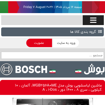
جمعه ۱۶ مرداد ۱۴۰۵ | Friday 7 August 2026
گروه بندی کالا ها
ورود به سایت
عضویت
ماشین لباسشویی بوش مدل WGB256A0ME، آلمان ، 10
کیلویی ، سری 8 ، 1600 دور ، A ، i-Dos