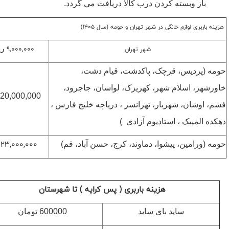
باز وبسته کردن درب کالا دريافت مي گردد.
هزینه باربری لوازم خانگی در شهر تهران و حومه (سال 1405)
9,000,000
شهر تهران
ری
حومه (پردیس، قرچک، پاکدشت، قیام دشت،
خاورشهر، اسلام شهر، کهریزک، لواسان، جاجرود،
20,000,000 ریال
فشم، اوشان، شهریار، تهرانسر ، دریاچه خلیج فارس ،
دهکده المپیک ، استادیوم آزادی )
23,000,000
ر
حومه (ورامین، پیشوا، دماوند، کرج، حسن آباد، قم)
هزینه باربری ( پس کرایه ) تا شهرستان
ساید بای ساید
600000 تومان