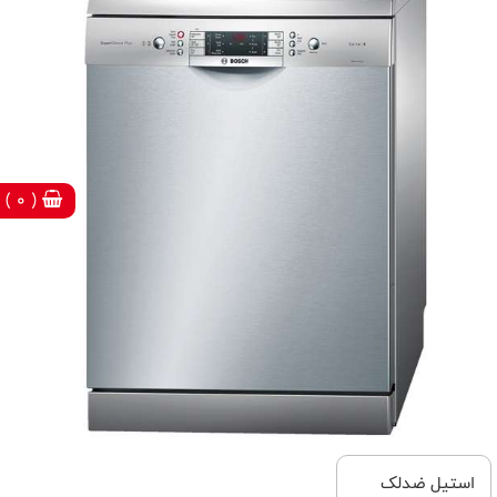
( 0 )
استیل ضدلک