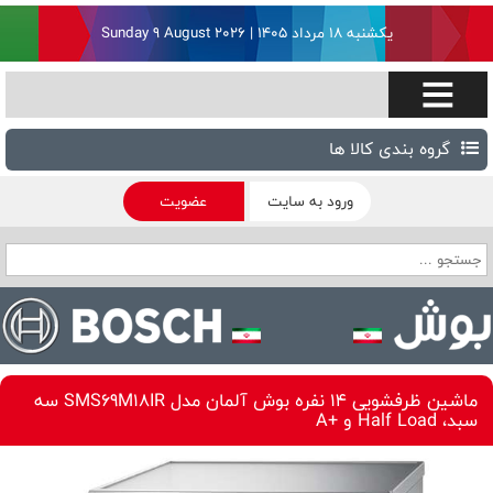
یکشنبه ۱۸ مرداد ۱۴۰۵ | Sunday 9 August 2026
گروه بندی کالا ها
ورود به سایت
عضویت
ماشین ظرفشویی 14 نفره بوش آلمان مدل SMS69M18IR سه
سبد، Half Load و +A