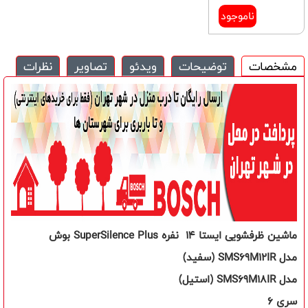
ناموجود
مشخصات
توضیحات
ویدئو
تصاویر
نظرات
ماشین ظرفشویی ایستا
14
نفره
SuperSilence Plus
بوش
مدل
SMS69M12IR
(سفید)
مدل
SMS69M18IR
(استیل)
سری 6