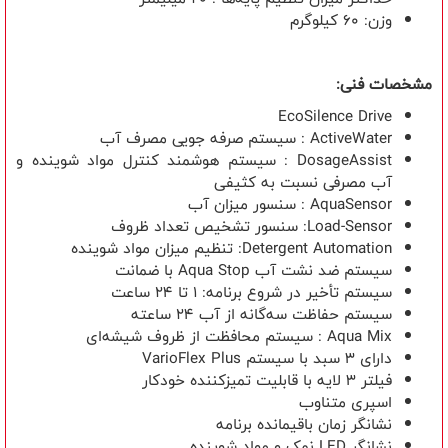
وزن: 60 کیلوگرم
مشخصات فنی:
EcoSilence Drive
ActiveWater
: سیستم صرفه جویی مصرف آب
DosageAssist
: سیستم هوشمند کنترل مواد شوینده و
آب مصرفی نسبت به کثیفی
AquaSensor
:
سنسور میزان آب
Load-Sensor
: سنسور تشخیص تعداد ظروف
Detergent Automation
: تنظیم میزان مواد شوینده
سیستم ضد نشت آب
Aqua Stop
با ضمانت
سیستم تأخیر در شروع برنامه: 1 تا 24 ساعت
سیستم حفاظت سه‌گانه از آب 24 ساعته
Aqua Mix
: سیستم محافظت از ظروف شیشه‌ای
دارای 3 سبد با سیستم
VarioFlex Plus
فیلتر 3 لایه با قابلیت تمیزکننده خودکار
اسپری متناوب
نشانگر زمان باقیمانده برنامه
نشانگر
LED
نمک و مواد شوینده