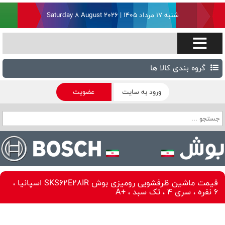
شنبه ۱۷ مرداد ۱۴۰۵ | Saturday 8 August 2026
گروه بندی کالا ها
ورود به سایت
عضویت
قیمت ماشین ظرفشویی رومیزی بوش SKS62E28IR اسپانیا ،
6 نفره ، سری 4 ، تک سبد ، +A