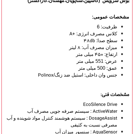
بوش سرویس (کاسپین،سناپویان،مهستان،کاراگستر)
مشخصات عمومی:
ظرفیت: 6
A+
کلاس مصرف انرژی:
48db
سطح صدا:
8
میزان مصرف آب:
لیتر
450
ارتفاع:
میلی متر
عرض: 551 میلی متر
عمق: 500 میلی متر
Polinox
جنس وان داخلی: استیل ضد زنگ/
مشخصات فنی:
EcoSilence Drive
ActiveWater
: سیستم صرفه جویی مصرف آب
DosageAssist
: سیستم هوشمند کنترل مواد شوینده و آب
مصرفی نسبت به کثیفی
AquaSensor
: سنسور میزان آب