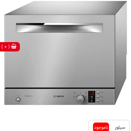
( 0 )
سیلور
ناموجود