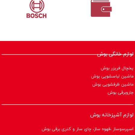
لوازم خانگی بوش
یخچال فریزر بوش
ماشین لباسشویی بوش
ماشین ظرفشویی بوش
جاروبرقی بوش
لوازم آشپزخانه بوش
اسپرسوساز ،قهوه ساز، چای ساز و کتری برقی بوش