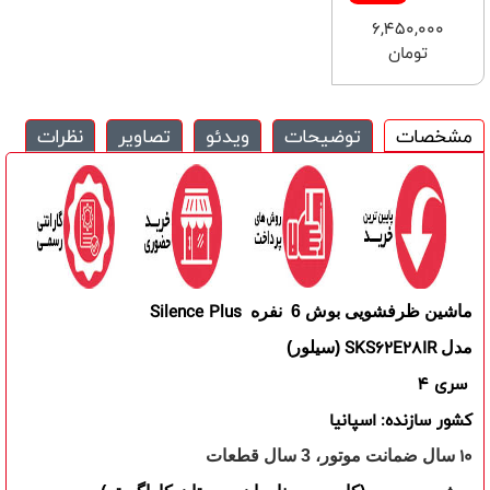
6,450,000
تومان
مشخصات
توضیحات
ویدئو
تصاویر
نظرات
Silence Plus
ماشین ظرفشویی بوش
6
نفره
SKS62E28IR
مدل
(سیلور)
سری 4
کشور سازنده:
اسپانیا
10
سال ضمانت موتور، 3 سال قطعات