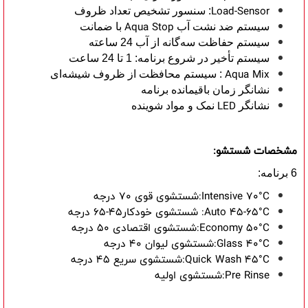
Load-Sensor
: سنسور تشخیص تعداد ظروف
Aqua Stop
سیستم ضد نشت آب
با ضمانت
سیستم حفاظت سه‌گانه از آب 24 ساعته
سیستم تأخیر در شروع برنامه: 1 تا 24 ساعت
Aqua Mix
: سیستم محافظت از ظروف شیشه‌ای
نشانگر زمان باقیمانده برنامه
LED
نشانگر
نمک و مواد شوینده
مشخصات شستشو:
6 برنامه:
شستشوی قوی 70 درجه:Intensive 70°C
شستشوی خودکار45-65 درجه :Auto 45-65°C
شستشوی اقتصادی 50 درجه:Economy 50°C
شستشوی لیوان 40 درجه:Glass 40°C
شستشوی سریع 45 درجه:Quick Wash 45°C
شستشوی اولیه:Pre Rinse