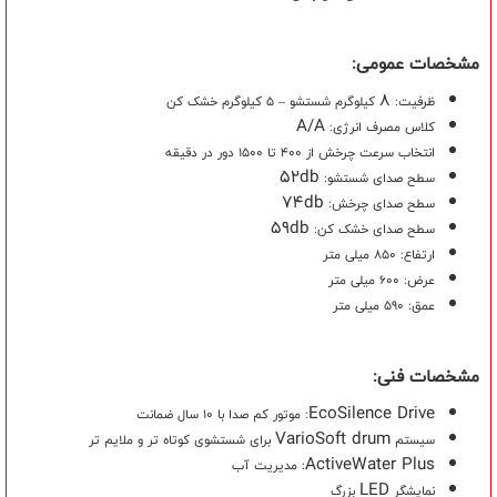
مشخصات عمومی:
8
ظرفیت:
کیلوگرم شستشو – 5 کیلوگرم خشک کن
A/A
کلاس مصرف انرژی:
انتخاب سرعت چرخش از 400 تا 1500 دور در دقیقه
52db
سطح صدای شستشو:
74db
سطح صدای چرخش:
59db
سطح صدای خشک کن:
ارتفاع: 850 میلی متر
عرض: 600 میلی متر
عمق: 590 میلی متر
مشخصات فنی:
EcoSilence Drive
: موتور کم صدا با 10 سال ضمانت
VarioSoft drum
سیستم
برای شستشوی کوتاه تر و ملایم تر
ActiveWater Plus
: مدیریت آب
LED
نمایشگر
بزرگ