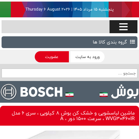
پنجشنبه ۱۵ مرداد ۱۴۰۵ | Thursday 6 August 2026
گروه بندی کالا ها
ورود به سایت
عضویت
ماشین لباسشویی و خشک کن بوش 8 کیلویی ، سری 6 مدل
WVG30460IR ، سرعت 1500 دور ، A