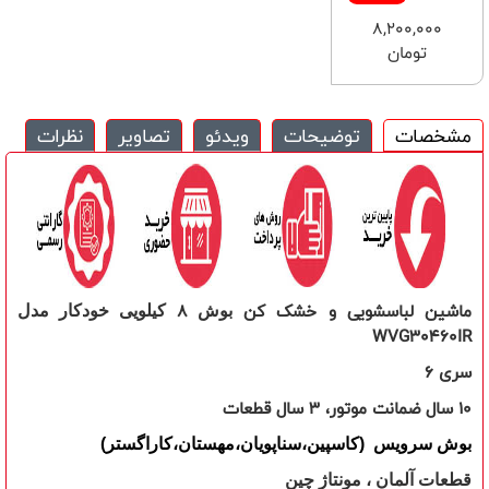
8,200,000
تومان
مشخصات
توضیحات
ویدئو
تصاویر
نظرات
ماشین لباسشویی
و
خشک کن
8
بوش
کیلویی خودکار مدل
WVG30460IR
سری
6
10
سال ضمانت موتور، 3 سال قطعات
بوش سرویس (کاسپین،سناپویان،مهستان،کاراگستر)
قطعات آلمان ، مونتاژ چین