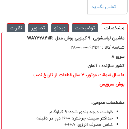
تماس بگیرید
مشخصات
توضیحات
ویدئو
تصاویر
نظرات
ماشین لباسشویی 9 کیلویی بوش مدل WAY32841IR
شناسه کالا : 2800000092962
سری 8
کشور سازنده : آلمان
10 سال ضمانت موتور، 3 سال قطعات از تاريخ نصب
بوش سرویس
مشخصات عمومی:
ظرفیت درجه بندی شده: 9 کیلوگرم
حداکثر سرعت چرخش: 1600 دور در دقیقه
کلاس مصرف انرژی: A+++