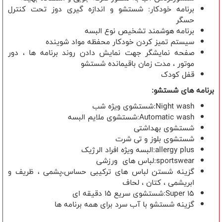
برنامه خودکار: شستشو و اندازه گیری دوز تحت کنترل
حسگر
برنامه هوشمند تشخیص نوع البسه
سیستم تمیز کردن خودکار محفظه مواد شوینده
صفحه نمایشگر جهت نمایش دادن روند برنامه ها ، دور
موتور ، مدت زمان باقیمانده شستشو
قفل کودک
برنامه های شستشو:
Night wash:شستشوی ویژه شب
Automatic wash:شستشوی ملایم البسه
شستشوی بهداشتی
شستشوی بلوز و تی شرت
allergy plus:البسه ویژه افراد الرژیک
sportswear:لباس های ورزشی
گزینه شستن لباس های ترکیبی حساس،پشمی ، ظریف و
ابریشمی ، کتان ، لحاف
Super 15:شستشوی سریع 15 دقیقه ای
گزینه شستشو با آب سرد برای همه برنامه ها