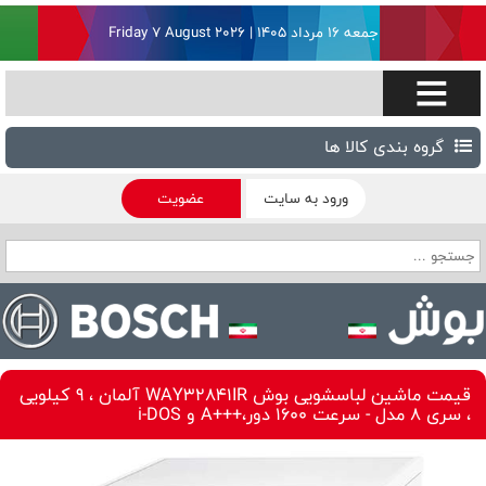
جمعه ۱۶ مرداد ۱۴۰۵ | Friday 7 August 2026
گروه بندی کالا ها
ورود به سایت
عضویت
قیمت ماشین لباسشویی بوش WAY32841IR آلمان ، 9 کیلویی
، سری 8 مدل - سرعت 1600 دور،+++A و i-DOS