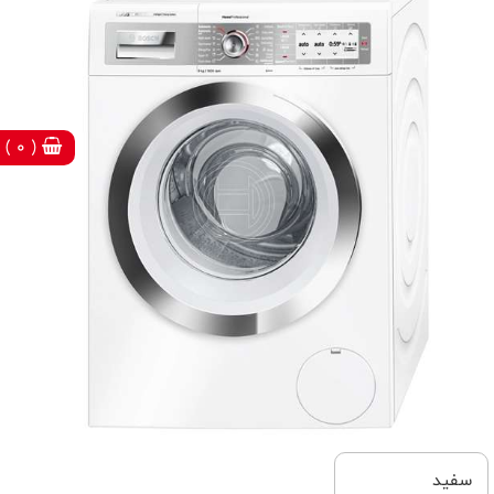
( 0 )
سفید