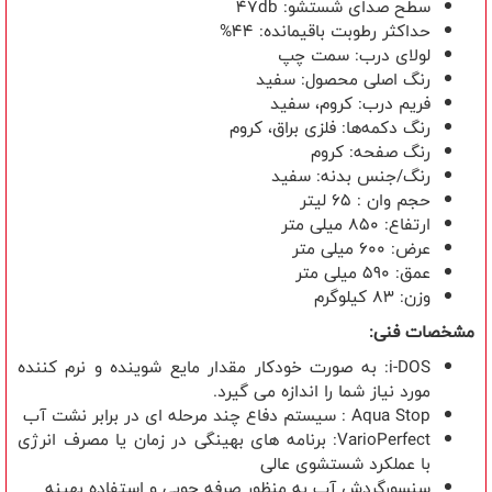
سطح صدای شستشو: 47db
حداکثر رطوبت باقیمانده: 44%
لولای درب: سمت چپ
رنگ اصلی محصول: سفید
فریم درب: کروم، سفید
رنگ دکمه‌ها: فلزی براق، کروم
رنگ صفحه: کروم
رنگ/جنس بدنه: سفید
حجم وان : 65 لیتر
ارتفاع: 850 میلی متر
عرض: 600 میلی متر
عمق: 590 میلی متر
وزن: 83 کیلوگرم
مشخصات فنی:
i-DOS: به صورت خودکار مقدار مایع شوینده و نرم کننده
مورد نیاز شما را اندازه می گیرد.
Aqua Stop : سیستم دفاع چند مرحله ای در برابر نشت آب
VarioPerfect: برنامه های بهینگی در زمان یا مصرف انرژی
با عملکرد شستشوی عالی
سنسورگردش آب به منظور صرفه جویی و استفاده بهینه