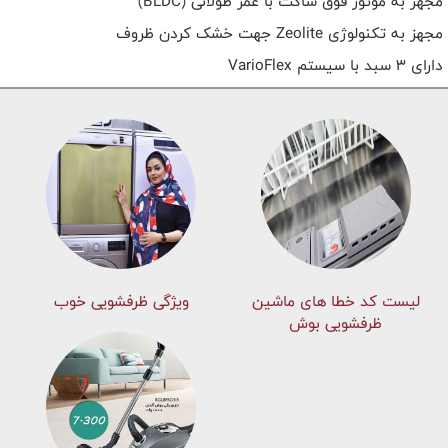
مجهز به موتور فوق ساکت با عمر طولانی (BLDC)
مجهز به تکنولوژی Zeolite جهت خشک‌ کردن ظروف
دارای 3 سبد با سیستم VarioFlex
لیست کد خطا های ماشين
ویژگی ظرفشویی خوب
ظرفشویی بوش