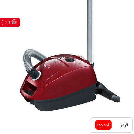
( 0 )
قرمز
ناموجود