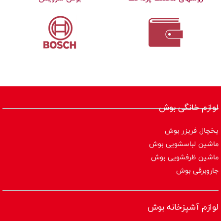
لوازم خانگی بوش
یخچال فریزر بوش
ماشین لباسشویی بوش
ماشین ظرفشویی بوش
جاروبرقی بوش
لوازم آشپزخانه بوش