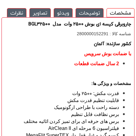
مشخصات
توضیحات
ویدئو
تصاویر
نظرات
جاروبرقی کیسه ای
2500
BGL32500
بوش
وات مدل
شناسه کالا : 2800000152291
کشور سازنده: آلمان
با ضمانت بوش سرویس
2 سال ضمانت قطعات
مشخصات و ویژگی ها:
2500
قدرت مکش:
وات
قابلیت تنظیم قدرت مکش
دسته راحت با طراحی ارگونومیک
برس نظافت قابل تنظیم
برس های حرفه ای برای تمیز کردن اثاثیه مختلف
فیلتراسیون 6 مرحله ای AirClean II
کیسه گرد و غبار قفل دار MegaFlit SuperTEX