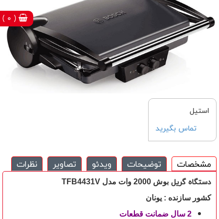
( 0 )
استیل
تماس بگیرید
مشخصات
توضیحات
ویدئو
تصاویر
نظرات
دستگاه گریل
بوش
2000 وات مدل TFB4431V
کشور سازنده : یونان
2 سال ضمانت قطعات