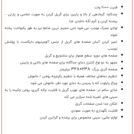
قدرت 2000 وات
چندکاره: گرمادهی از بالا و پایین برای گریل کردن به صورت تماسی و پارتی –
برشته کردن و گرم نگه داشتن غذا
لولای محرک موجب می شود حتی حجیم ترین غذاها نیز به طور یکنواخت پخته
شوند
تمیز کردن آسان صفحه های گریل از جنس آلومینیوم دایکاست با پوشش
نچسب
صفحه های دورو: سطح هموار برای ساندویچ و گریل
مجهز به دو نوع کنترل دمای جداگانه برای صفحه های بالایی و پایینی
328×238
صفحه گریل بزرگ:
میلیمتر
تنظیم دماهای مختلف همراه با تنظیم یکپارچه روشن / خاموش
چراغ پایلوت که با رسیدن به دمای مورد نظر، خاموش می شود
غذای سالم تر: صفحه های مورب گریل با قابلیت چکه گیری، روغن چکیده را به
سینی های تعبیه شده سرازیر می کند
امکان جدا شدن صفحات گریل
قابلیت نگهداری به صورت عمودی
لوازم جانبی: سینی مخصوص برای برشته و گراتین کردن