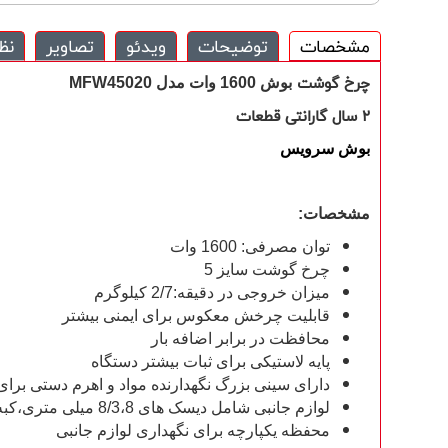
مشخصات
توضیحات
ویدئو
تصاویر
نظ
چرخ گوشت
بوش
1600 وات مدل MFW45020
2 سال گارانتی قطعات
بوش سرویس
مشخصات:
توان مصرفی: 1600 وات
چرخ گوشت سایز 5
میزان خروجی در دقیقه:2/7 کیلوگرم
قابلیت چرخش معکوس برای ایمنی بیشتر
محافظت در برابر اضافه بار
پایه لاستیکی برای ثبات بیشتر دستگاه
دارای سینی بزرگ نگهدارنده مواد و اهرم دستی برای
لوازم جانبی شامل دیسک های 8/3،8 میلی متری،کبه ساز،قیف سوسیس ساز
محفظه یکپارچه برای نگهداری لوازم جانبی