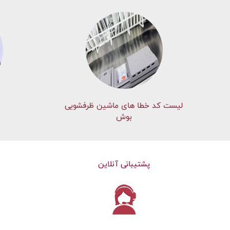
لیست کد خطا های ماشين ظرفشویی
بوش
پشتیبانی آنلاین