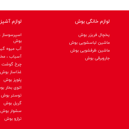
لوازم خانگی بوش
لوازم آشپز
یخچال فریزر بوش
اسپرسوساز ،ق
بوش
ماشین لباسشویی بوش
آب میوه گیر
ماشین ظرفشویی بوش
آسیاب ، مخ
جاروبرقی بوش
چرخ گوشت 
غذاساز بوش
پلوپز بوش
اتوی بخار ب
توستر بوش
گریل بوش
سشوار بوش
ترازو بوش