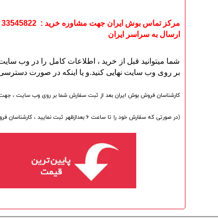
مرکز تماس بوش ایران جهت مشاوره خرید : 33545822 - 33545821 - 33553080
ارسال به سراسر ایران
شما میتوانید قبل از خرید ، اطلاعات کامل را در وب سا
بر روی وب سایت نهایی کنید.و یا اینکه در صورت دسترسی ن
کارشناسان فروش بوش ایران بعد از ثبت سفارش شما بر روی وب سایت ، جهت تایید
(در صورتی که سفارش خود را تا ساعت 6 بعدازظهر ثبت نمایید ، کارشناسان فروش در همان روز ، چند دقیقه بعد از ثبت سفارش ، با شما تماس میگیرند و در غیر اینصورت در صبح روز کاری بعد ساعت 10 صبح ، با شما تماس گرفته خواهد شد).