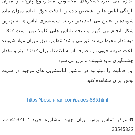
اندازه می گیرد.حسگرهای مخصوص مقدار،نوع پارچه و میزان
آلودگی لباس ها را تشخیص داده و با دقت فوق العاده میزان ماده
شوینده را تعیین می کنند.بدین ترتیب شستشوی لباس ها به بهترین
شکل انجام می گیرد و نتیجه ،لباس هایی کاملا تمیز است.i-DOZ
دوستدار محیط زیست نیز می باشد: تنظیم دقیق میزان مواد شوینده
باعث صرفه جویی در مصرف آب سالانه تا میزان 7.062 لیتر و مقدار
چشمگیری مایع شوینده و برق می شود.
این قابلیت را میتوانید در ماشین لباسشویی های موجود در سایت
بوش ایران مشاهده کنید.
https://bosch-iran.com/pages-885.html
☎️مرکز تماس بوش ایران جهت مشاوره خرید : 33545821-
33545822