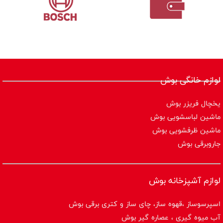
لوازم خانگی بوش
یخچال فریزر بوش
ماشین لباسشویی بوش
ماشین ظرفشویی بوش
جاروبرقی بوش
لوازم آشپزخانه بوش
اسپرسوساز ،قهوه ساز، چای ساز و کتری برقی بوش
آب میوه گیری ، عصاره گیر بوش